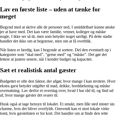
Lav en første liste – uden at tænke for
meget
Begynd med at skrive alle de personer ned, I umiddelbart kunne ønske
jer at have med. Det kan være familie, venner, kolleger og måske
nogle, I ikke ser så tit, men som betyder noget særligt. På dette stadie
handler det ikke om at begrænse, men om at få overblik.
Når listen er færdig, kan I begynde at sortere. Del den eventuelt op i
kategorier som “skal med”, “gerne med” og “måske”. Det gør det
lettere at justere senere, når I kender budget og kapacitet.
Sæt et realistisk antal gæster
Budgettet er ofte den faktor, der afgør, hvor mange I kan invitere. Hver
ekstra gæst betyder udgifter til mad, drikke, borddækning og måske
overnatning. Lav derfor et overslag over, hvad I har råd til, og find ud
af, hvor mange gæster det svarer til.
Husk også at tage hensyn til lokalet. Et smukt, men lille sted mister sin
charme, hvis det bliver overfyldt. Omvendt kan et stort lokale virke
tomt, hvis gæstelisten er for kort. Det handler om at finde den rette