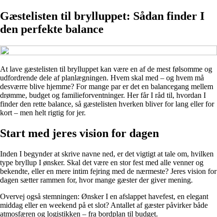
Gæstelisten til brylluppet: Sådan finder I
den perfekte balance
At lave gæstelisten til brylluppet kan være en af de mest følsomme og
udfordrende dele af planlægningen. Hvem skal med – og hvem må
desværre blive hjemme? For mange par er det en balancegang mellem
drømme, budget og familieforventninger. Her får I råd til, hvordan I
finder den rette balance, så gæstelisten hverken bliver for lang eller for
kort – men helt rigtig for jer.
Start med jeres vision for dagen
Inden I begynder at skrive navne ned, er det vigtigt at tale om, hvilken
type bryllup I ønsker. Skal det være en stor fest med alle venner og
bekendte, eller en mere intim fejring med de nærmeste? Jeres vision for
dagen sætter rammen for, hvor mange gæster der giver mening.
Overvej også stemningen: Ønsker I en afslappet havefest, en elegant
middag eller en weekend på et slot? Antallet af gæster påvirker både
atmosfæren og logistikken – fra bordplan til budget.