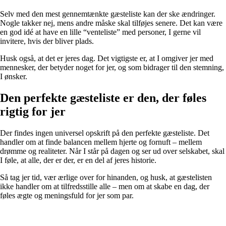
Selv med den mest gennemtænkte gæsteliste kan der ske ændringer.
Nogle takker nej, mens andre måske skal tilføjes senere. Det kan være
en god idé at have en lille “venteliste” med personer, I gerne vil
invitere, hvis der bliver plads.
Husk også, at det er jeres dag. Det vigtigste er, at I omgiver jer med
mennesker, der betyder noget for jer, og som bidrager til den stemning,
I ønsker.
Den perfekte gæsteliste er den, der føles
rigtig for jer
Der findes ingen universel opskrift på den perfekte gæsteliste. Det
handler om at finde balancen mellem hjerte og fornuft – mellem
drømme og realiteter. Når I står på dagen og ser ud over selskabet, skal
I føle, at alle, der er der, er en del af jeres historie.
Så tag jer tid, vær ærlige over for hinanden, og husk, at gæstelisten
ikke handler om at tilfredsstille alle – men om at skabe en dag, der
føles ægte og meningsfuld for jer som par.