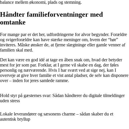
balance mellem økonomi, plads og stemning.
Håndter familieforventninger med
omtanke
For mange par er det her, udfordringerne for alvor begynder. Forældre
og svigerforældre kan have stærke meninger om, hvem der “bør”
inviteres. Måske ønsker de, at fjerne slægtninge eller gamle venner af
familien skal med.
Det kan være en god idé at tage en åben snak om, hvad der betyder
mest for jer som par. Forklar, at I gerne vil skabe en dag, der føles
personlig og nærværende. Hvis I har svært ved at sige nej, kan I
overveje at give hver familie et vist antal pladser, de selv kan disponere
over – inden for jeres samlede ramme.
Hold styr på gæsternes svar: Sådan håndterer du digitale tilmeldinger
uden stress
Lokale leverandører og sæsonens charme – sådan skaber du et
autentisk bryllup