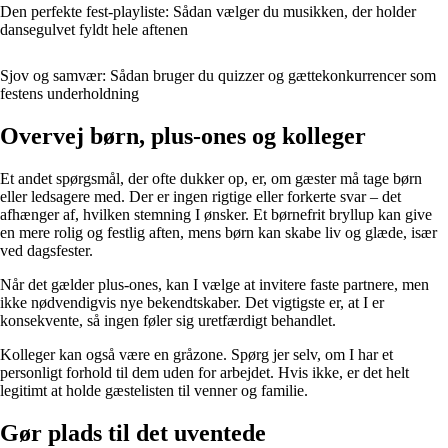
Den perfekte fest-playliste: Sådan vælger du musikken, der holder
dansegulvet fyldt hele aftenen
Sjov og samvær: Sådan bruger du quizzer og gættekonkurrencer som
festens underholdning
Overvej børn, plus-ones og kolleger
Et andet spørgsmål, der ofte dukker op, er, om gæster må tage børn
eller ledsagere med. Der er ingen rigtige eller forkerte svar – det
afhænger af, hvilken stemning I ønsker. Et børnefrit bryllup kan give
en mere rolig og festlig aften, mens børn kan skabe liv og glæde, især
ved dagsfester.
Når det gælder plus-ones, kan I vælge at invitere faste partnere, men
ikke nødvendigvis nye bekendtskaber. Det vigtigste er, at I er
konsekvente, så ingen føler sig uretfærdigt behandlet.
Kolleger kan også være en gråzone. Spørg jer selv, om I har et
personligt forhold til dem uden for arbejdet. Hvis ikke, er det helt
legitimt at holde gæstelisten til venner og familie.
Gør plads til det uventede