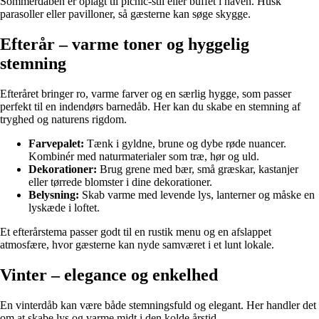
Sommerdåben er oplagt til picnic-stil eller buffet i haven. Husk
parasoller eller pavilloner, så gæsterne kan søge skygge.
Efterår – varme toner og hyggelig
stemning
Efteråret bringer ro, varme farver og en særlig hygge, som passer
perfekt til en indendørs barnedåb. Her kan du skabe en stemning af
tryghed og naturens rigdom.
Farvepalet:
Tænk i gyldne, brune og dybe røde nuancer.
Kombinér med naturmaterialer som træ, hør og uld.
Dekorationer:
Brug grene med bær, små græskar, kastanjer
eller tørrede blomster i dine dekorationer.
Belysning:
Skab varme med levende lys, lanterner og måske en
lyskæde i loftet.
Et efterårstema passer godt til en rustik menu og en afslappet
atmosfære, hvor gæsterne kan nyde samværet i et lunt lokale.
Vinter – elegance og enkelhed
En vinterdåb kan være både stemningsfuld og elegant. Her handler det
om at skabe lys og varme midt i den kolde årstid.