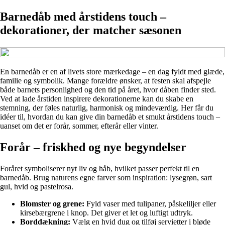
Barnedåb med årstidens touch –
dekorationer, der matcher sæsonen
En barnedåb er en af livets store mærkedage – en dag fyldt med glæde,
familie og symbolik. Mange forældre ønsker, at festen skal afspejle
både barnets personlighed og den tid på året, hvor dåben finder sted.
Ved at lade årstiden inspirere dekorationerne kan du skabe en
stemning, der føles naturlig, harmonisk og mindeværdig. Her får du
idéer til, hvordan du kan give din barnedåb et smukt årstidens touch –
uanset om det er forår, sommer, efterår eller vinter.
Forår – friskhed og nye begyndelser
Foråret symboliserer nyt liv og håb, hvilket passer perfekt til en
barnedåb. Brug naturens egne farver som inspiration: lysegrøn, sart
gul, hvid og pastelrosa.
Blomster og grene:
Fyld vaser med tulipaner, påskeliljer eller
kirsebærgrene i knop. Det giver et let og luftigt udtryk.
Borddækning:
Vælg en hvid dug og tilføj servietter i bløde