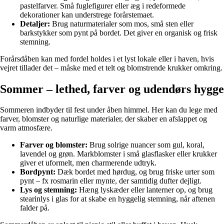
pastelfarver. Små fuglefigurer eller æg i redeformede
dekorationer kan understrege forårstemaet.
Detaljer:
Brug naturmaterialer som mos, små sten eller
barkstykker som pynt på bordet. Det giver en organisk og frisk
stemning.
Forårsdåben kan med fordel holdes i et lyst lokale eller i haven, hvis
vejret tillader det – måske med et telt og blomstrende krukker omkring.
Sommer – lethed, farver og udendørs hygge
Sommeren indbyder til fest under åben himmel. Her kan du lege med
farver, blomster og naturlige materialer, der skaber en afslappet og
varm atmosfære.
Farver og blomster:
Brug solrige nuancer som gul, koral,
lavendel og grøn. Markblomster i små glasflasker eller krukker
giver et uformelt, men charmerende udtryk.
Bordpynt:
Dæk bordet med hørdug, og brug friske urter som
pynt – fx rosmarin eller mynte, der samtidig dufter dejligt.
Lys og stemning:
Hæng lyskæder eller lanterner op, og brug
stearinlys i glas for at skabe en hyggelig stemning, når aftenen
falder på.