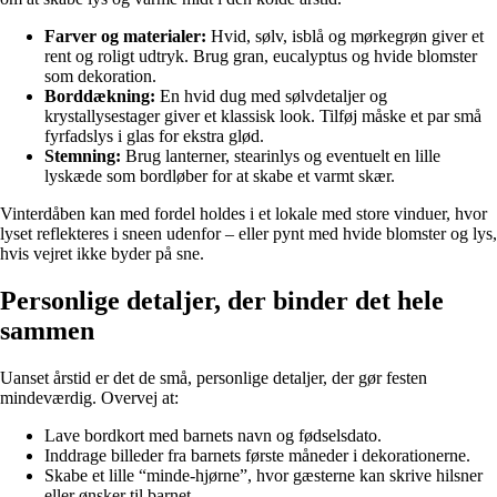
Farver og materialer:
Hvid, sølv, isblå og mørkegrøn giver et
rent og roligt udtryk. Brug gran, eucalyptus og hvide blomster
som dekoration.
Borddækning:
En hvid dug med sølvdetaljer og
krystallysestager giver et klassisk look. Tilføj måske et par små
fyrfadslys i glas for ekstra glød.
Stemning:
Brug lanterner, stearinlys og eventuelt en lille
lyskæde som bordløber for at skabe et varmt skær.
Vinterdåben kan med fordel holdes i et lokale med store vinduer, hvor
lyset reflekteres i sneen udenfor – eller pynt med hvide blomster og lys,
hvis vejret ikke byder på sne.
Personlige detaljer, der binder det hele
sammen
Uanset årstid er det de små, personlige detaljer, der gør festen
mindeværdig. Overvej at:
Lave bordkort med barnets navn og fødselsdato.
Inddrage billeder fra barnets første måneder i dekorationerne.
Skabe et lille “minde-hjørne”, hvor gæsterne kan skrive hilsner
eller ønsker til barnet.